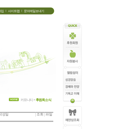
가입
사이트맵
문의메일보내기
커뮤니티 >
후원회소식
작성일
조회
파일